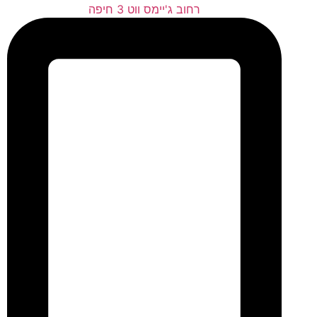
רחוב ג'יימס ווט 3 חיפה